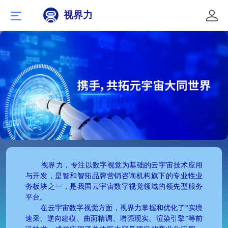
视界力
“创意改变生活，设计提升价值”！我们有能力把客户的产
视界力，专注以数字视觉为基础的云宇宙技术应用
品以精心的策划、创意的设计、完美的包装生产投放市
与开发，是智和智拓品牌营销咨询机构旗下的专业性业
务板块之一，是我国云宇宙数字视觉领域的领先型服务
场，赢得消费者的信赖和赞赏！
平台。
在云宇宙数字视觉方面，视界力掌握和优化了“实境
来电请致：020-0000000
速采、逆向建模、曲面精调、增强现实、渲染引擎”等前
邮箱：xxx@.co.m